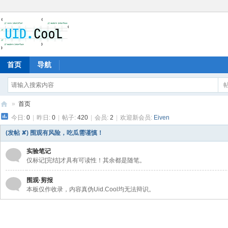
首页
导航
»
首页
今日:
0
|
昨日:
0
|
帖子:
420
|
会员:
2
|
欢迎新会员:
Eiven
有
爱
(发帖 ✘) 围观有风险，吃瓜需谨慎！
地
实验笔记
仅标记[完结]才具有可读性！其余都是随笔。
围观·剪报
本板仅作收录，内容真伪Uid.Cool均无法辩识。