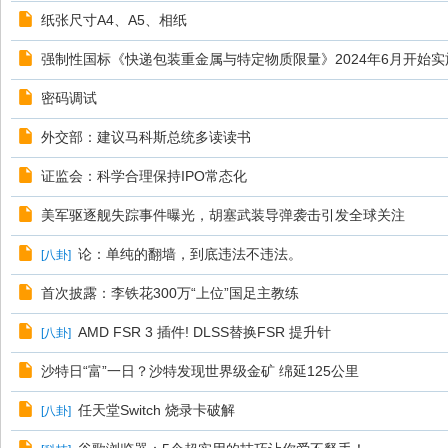
纸张尺寸A4、A5、相纸
强制性国标《快递包装重金属与特定物质限量》2024年6月开始实
密码调试
外交部：建议马科斯总统多读读书
证监会：科学合理保持IPO常态化
美军驱逐舰失踪事件曝光，胡塞武装导弹袭击引发全球关注
论：单纯的翻墙，到底违法不违法。
[
八卦
]
首次披露：李铁花300万“上位”国足主教练
AMD FSR 3 插件! DLSS替换FSR 提升针
[
八卦
]
沙特日“富”一日？沙特发现世界级金矿 绵延125公里
任天堂Switch 烧录卡破解
[
八卦
]