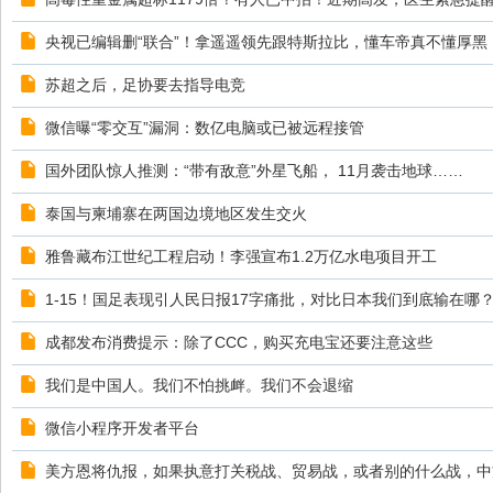
央视已编辑删“联合”！拿遥遥领先跟特斯拉比，懂车帝真不懂厚黑
苏超之后，足协要去指导电竞
微信曝“零交互”漏洞：数亿电脑或已被远程接管
国外团队惊人推测：“带有敌意”外星飞船， 11月袭击地球……
泰国与柬埔寨在两国边境地区发生交火
雅鲁藏布江世纪工程启动！李强宣布1.2万亿水电项目开工
1-15！国足表现引人民日报17字痛批，对比日本我们到底输在哪
成都发布消费提示：除了CCC，购买充电宝还要注意这些
我们是中国人。我们不怕挑衅。我们不会退缩
微信小程序开发者平台
美方恩将仇报，如果执意打关税战、贸易战，或者别的什么战，中