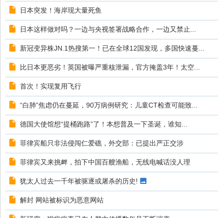
日本突发！海岸现大量死鱼
日本这样做对吗？一边与央视签署战略合作，一边又禁止...
新冠变异株JN.1热搜第一！已在全球12国发现，多国快速蔓...
比日本更恶劣！英国被曝严重核泄漏，官方掩盖3年！太空...
首次！实现复用飞行
“白肺”焦虑仍在蔓延，90万病例研究：儿童CT检查可能致...
德国大使馆想“提桶跑路”了！本想普及一下圣诞，谁知...
菲律宾船只非法侵闯仁爱礁，外交部：已提出严正交涉
菲律宾又来挑衅，拍下中国百艘渔船，无线电喊话没人理
犹太人过去一千年被驱逐或屠杀的历史!
解封 网站被标识为恶意网站