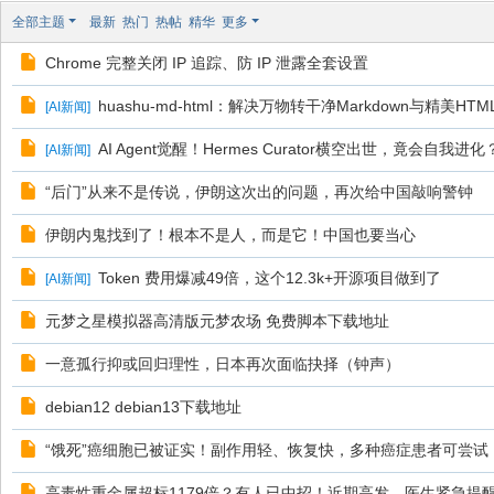
全部主题
最新
热门
热帖
精华
更多
Chrome 完整关闭 IP 追踪、防 IP 泄露全套设置
huashu-md-html：解决万物转干净Markdown与精美H
[
AI新闻
]
AI Agent觉醒！Hermes Curator横空出世，竟会自我进化
[
AI新闻
]
“后门”从来不是传说，伊朗这次出的问题，再次给中国敲响警钟
伊朗内鬼找到了！根本不是人，而是它！中国也要当心
Token 费用爆减49倍，这个12.3k+开源项目做到了
[
AI新闻
]
元梦之星模拟器高清版元梦农场 免费脚本下载地址
一意孤行抑或回归理性，日本再次面临抉择（钟声）
debian12 debian13下载地址
“饿死”癌细胞已被证实！副作用轻、恢复快，多种癌症患者可尝试
高毒性重金属超标1179倍？有人已中招！近期高发，医生紧急提