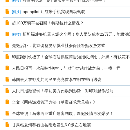
谷歌浏览器：5个超实用的技巧让你爱不释手！
[
科技
]
openpilot 让红米手机实现自动驾驶
[
科技
]
超160万辆车被召回！特斯拉什么情况？
斯坦福炒虾机器人爆火全网！华人团队成本22万元，能做满
[
科技
]
先缴后补，北京调整灵活就业社会保险补贴发放方式
印度踢到铁板了！全球石油供应商告知拒收卢比，外媒：有钱花不
人民日报再一次敲响“钟声”，与对印对越作战之前，一模一样
韩国最大在野党共同民主党党首李在明在釜山遇袭
人民日报敲警钟！奉劝美方勿误判形势，对印对越作战前...
全文《网络游戏管理办法（草案征求意见稿）》
全球警惕！马来西亚重启隔离制度，新冠疫情再次爆发！
甘肃临夏州积石山县附近发生6.0级左右地震