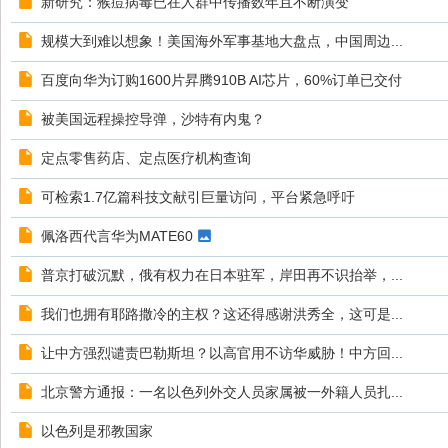
新研究：猴痘病毒已在人群中传播数年且不断演变
规模大到难以想象！美国海外军事基地大盘点，中国周边...
百度向华为订购1600片昇腾910B AI芯片，60%订单已交付
被美国远程操控导弹，沙特有内鬼？
定点零售药店、定点医疗机构查询
可检索1.7亿篇科技文献引巨量访问，平台紧急呼吁
佩洛西代言华为MATE60
普京打破沉默，俄有权力在日本驻军，岸田再不识抬举，...
我们也拥有耶路撒冷的主权？这还得感谢洪秀全，这可是...
让中方强烈谴责巴勒斯坦？以高官用不访华威胁！中方回...
北京警方通报：一名以色列外交人员家属被一外籍人员扎...
以色列是邪教国家