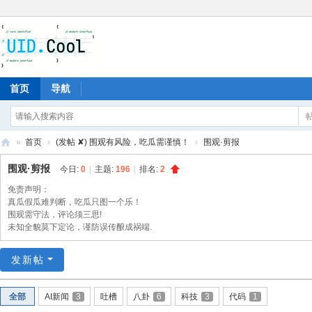
首页
导航
»
首页
›
(发帖 ✘) 围观有风险，吃瓜需谨慎！
›
围观·剪报
有
围观·剪报
今日:
0
|
主题:
196
|
排名:
2
爱
免责声明：
地
真瓜假瓜难判断，吃瓜只图一个乐！
围观需守法，评论须三思!
未知全貌莫下定论，谨防误传酿成祸端.
发新帖
全部
AI新闻
3
吐槽
八卦
6
科技
3
代码
1