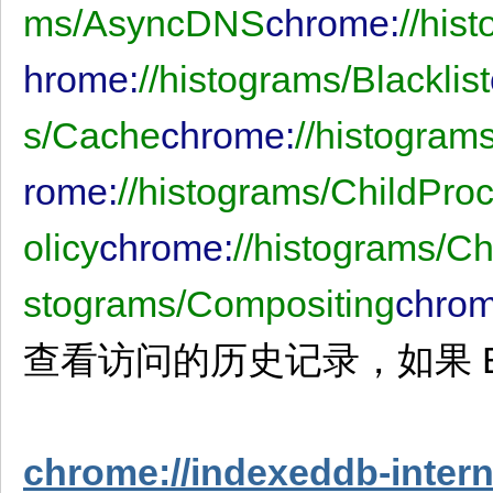
ms/AsyncDNS
chrome:
//his
hrome:
//histograms/Blacklist
s/Cache
chrome:
//histogram
rome:
//histograms/ChildPro
olicy
chrome:
//histograms/C
stograms/Compositing
chrom
查看访问的历史记录，如果 
chrome://indexeddb-intern