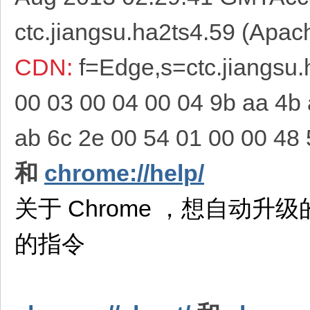
ctc.jiangsu.ha2ts4.59 (Apache
CDN:
f=Edge,s=ctc.jiangsu
00 03 00 04 00 04 9b aa 4b a
ab 6c 2e 00 54 01 00 00 48
和
chrome://help/
关于 Chrome ，想自动
的指令