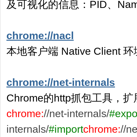
及可视化的信息：PID、Name(Br
chrome://nacl
本地客户端 Native Cl
chrome://net-internals
Chrome的http抓包工具
chrome:
//net-internals/
#expo
internals/
#import
chrome:
//ne