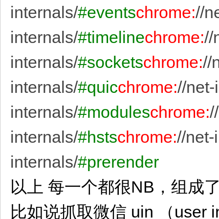
internals/
#events
chrome:
//n
internals/
#timeline
chrome:
//
internals/
#sockets
chrome:
//
internals/
#quic
chrome:
//net-
internals/
#modules
chrome:
/
internals/
#hsts
chrome:
//net-
internals/
#prerender
以上 每一个都很NB，组成了 神一样
比如说抓取微信 uin （user in