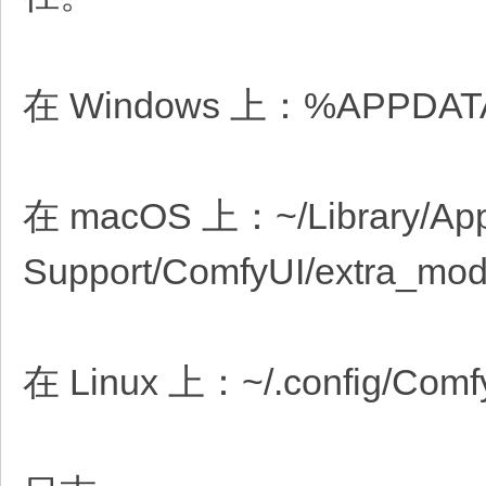
在 Windows 上：%APPDATA%\
在 macOS 上：~/Library/Appl
Support/ComfyUI/extra_mod
在 Linux 上：~/.config/Comfy