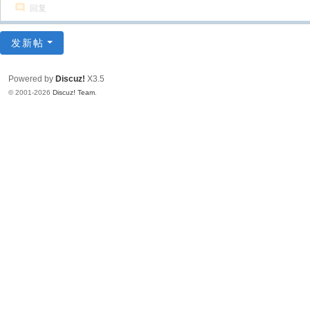
回复
发新帖
Powered by
Discuz!
X3.5
© 2001-2026
Discuz! Team
.