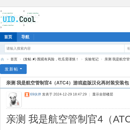
首页
导航
»
首页
›
(发帖 ✘) 围观有风险，吃瓜需谨慎！
›
实验笔记
›
亲测 我是航空管
有
发新帖
爱
亲测 我是航空管制官4（ATC4）游戏盗版汉化再封装安装包
地
69伙伴
发表于 2024-12-29 18:47:29
|
显示全部楼层
亲测 我是航空管制官4（A