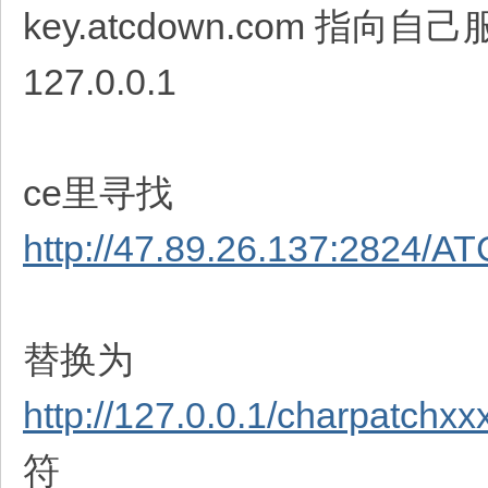
key.atcdown.com 指
127.0.0.1
ce里寻找
http://47.89.26.137:2824/A
替换为
http://127.0.0.1/charpatchx
符