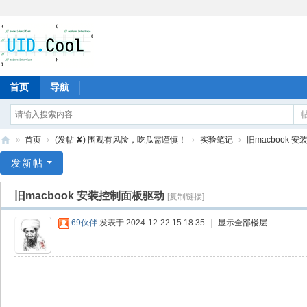
首页
导航
»
首页
›
(发帖 ✘) 围观有风险，吃瓜需谨慎！
›
实验笔记
›
旧macbook 
有
发新帖
爱
旧macbook 安装控制面板驱动
[复制链接]
地
69伙伴
发表于 2024-12-22 15:18:35
|
显示全部楼层