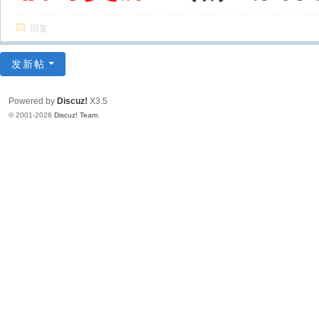
回复
发新帖
Powered by
Discuz!
X3.5
© 2001-2026
Discuz! Team
.