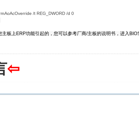
tformAoAcOverride /t REG_DWORD /d 0
。
主板上ERP功能引起的，您可以参考厂商/主板的说明书，进入BIO
言
⇦