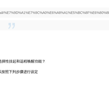
s/forum/all/%E7%9D%A1%E7%9C%A0%E6%A8%A1%E5%BC%8F%E6%80%8E/
选择性挂起和远程唤醒功能？
以按照下列步骤进行设定