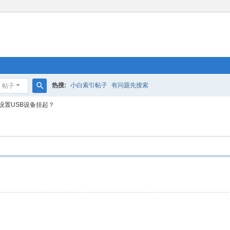
热搜:
小白索引帖子
有问题先搜索
帖子
搜
设置USB设备挂起？
索