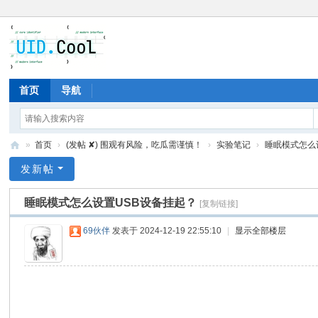
首页
导航
»
首页
›
(发帖 ✘) 围观有风险，吃瓜需谨慎！
›
实验笔记
›
睡眠模式怎么
有
发新帖
爱
睡眠模式怎么设置USB设备挂起？
[复制链接]
地
69伙伴
发表于 2024-12-19 22:55:10
|
显示全部楼层