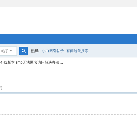
热搜:
小白索引帖子
有问题先搜索
帖子
搜
1 24H2版本 smb无法匿名访问解决办法 ...
索
]