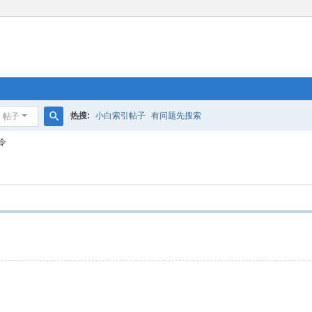
热搜:
小白索引帖子
有问题先搜索
帖子
搜
令
索