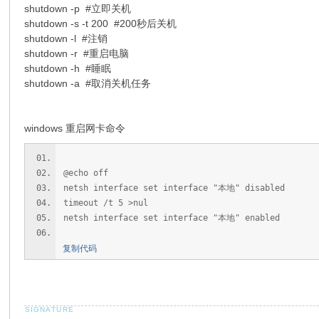
shutdown -p #立即关机
shutdown -s -t 200 #200秒后关机
shutdown -l #注销
shutdown -r #重启电脑
shutdown -h #睡眠
shutdown -a #取消关机任务
windows 重启网卡命令
@echo off
netsh interface set interface "本地" disabled
timeout /t 5 >nul
netsh interface set interface "本地" enabled
复制代码