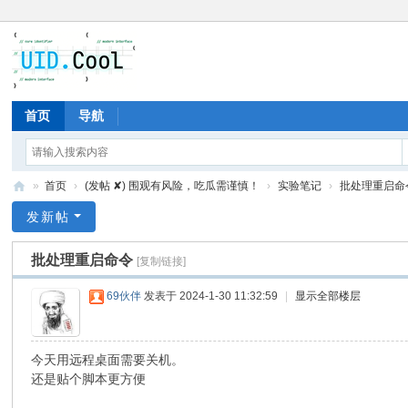
首页
导航
»
首页
›
(发帖 ✘) 围观有风险，吃瓜需谨慎！
›
实验笔记
›
批处理重启命
有
发新帖
爱
批处理重启命令
[复制链接]
地
69伙伴
发表于 2024-1-30 11:32:59
|
显示全部楼层
今天用远程桌面需要关机。
还是贴个脚本更方便