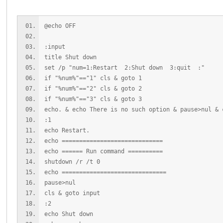
@echo OFF
:input
title Shut down
set /p "num=1:Restart 2:Shut down 3:quit :"
if "%num%"=="1" cls & goto 1
if "%num%"=="2" cls & goto 2
if "%num%"=="3" cls & goto 3
echo. & echo There is no such option & pause>nul & 
:1
echo Restart.
echo =============================
echo ====== Run command ==========
shutdown /r /t 0
echo ==============================
pause>nul
cls & goto input
:2
echo Shut down