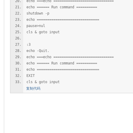
echo ===echo =============================
echo ====== Run command ==========
shutdown -p
echo ==============================
pause>nul
cls & goto input
:3
echo -Quit.
echo ===echo =============================
echo ====== Run command ==========
echo ==============================
EXIT
cls & goto input
复制代码