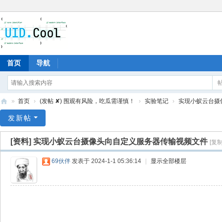
首页
导航
»
首页
›
(发帖 ✘) 围观有风险，吃瓜需谨慎！
›
实验笔记
›
实现小蚁云台摄像
有
发新帖
爱
[资料]
实现小蚁云台摄像头向自定义服务器传输视频文件
[复
地
69伙伴
发表于 2024-1-1 05:36:14
|
显示全部楼层