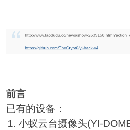
http://www.taodudu.cc/news/show-2639158.html?action=
https://github.com/TheCrypt0/yi-hack-v4
前言
已有的设备：
小蚁云台摄像头(YI-DOME