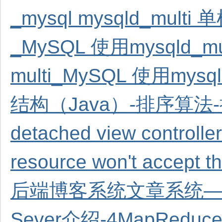
_mysql mysqld_mult
_MySQL 使用mysqld
multi_MySQL 使用my
结构（Java）-排序算法
detached view controlle
resource won't accept t
后端博客系统文章系统—
Sever介绍-4
MapRedu