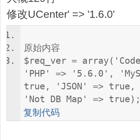
修改UCenter' => '1.6.0'
原始内容
$req_ver = array('Cod
'PHP' => '5.6.0', 'My
true, 'JSON' => true,
'Not DB Map' => true)
复制代码