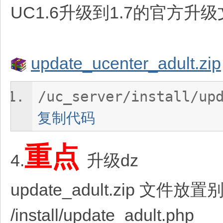
UC1.6升级到1.7的官方
update_ucenter_adult.zip
/uc_server/install/up
复制代码
重点
4.
升级dz
update_adult.zip 文件放
/install/update_adult.php