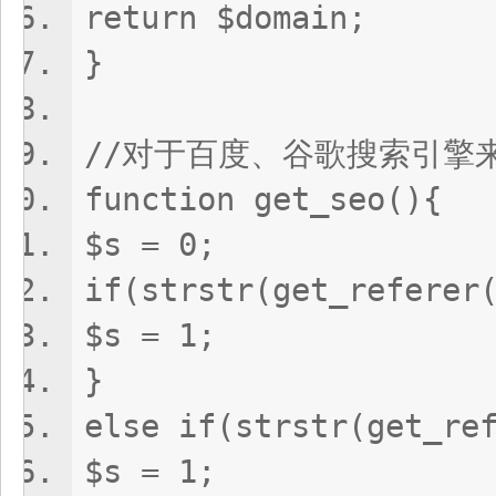
return $domain;
}
//对于百度、谷歌搜索引
function get_seo(){
$s = 0;
if(strstr(get_refere
$s = 1;
}
else if(strstr(get_r
$s = 1;