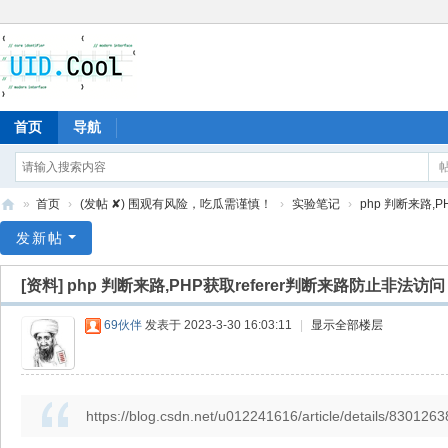
首页
导航
»
首页
›
(发帖 ✘) 围观有风险，吃瓜需谨慎！
›
实验笔记
›
php 判断来路,P
有
发新帖
爱
[资料]
php 判断来路,PHP获取referer判断来路防止非法访问
地
69伙伴
发表于 2023-3-30 16:03:11
|
显示全部楼层
https://blog.csdn.net/u012241616/article/details/8301263