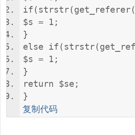
if(strstr(get_referer
$s = 1;
}
else if(strstr(get_re
$s = 1;
}
return $se;
}
复制代码