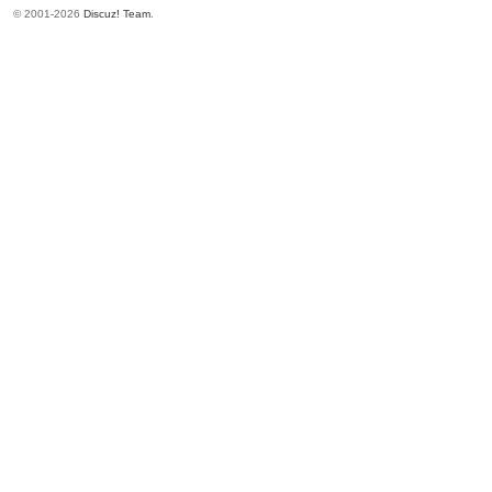
© 2001-2026
Discuz! Team
.