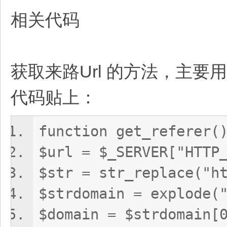
相关代码
获取来路Url 的方法，主要
代码贴上：
function get_refere
$url = $_SERVER["H
$str = str_replace("
$strdomain = explo
$domain = $strdoma