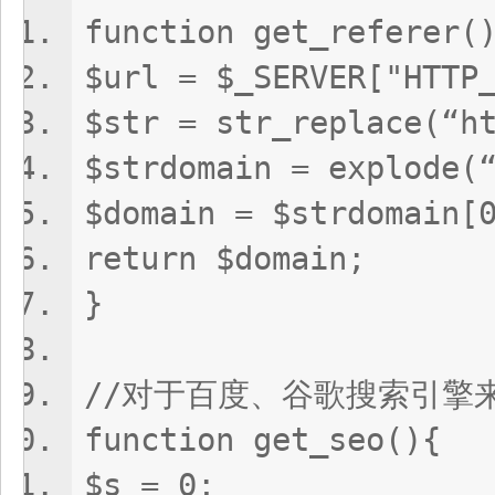
function get_referer(
$url = $_SERVER["HT
$str = str_replace(“h
$strdomain = explod
$domain = $strdoma
return $domain;
}
//对于百度、谷歌搜索引擎
function get_seo(){
$s = 0;