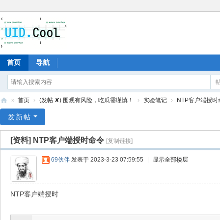
首页
导航
»
首页
›
(发帖 ✘) 围观有风险，吃瓜需谨慎！
›
实验笔记
›
NTP客户端授时
有
发新帖
爱
[资料]
NTP客户端授时命令
[复制链接]
地
69伙伴
发表于 2023-3-23 07:59:55
|
显示全部楼层
NTP客户端授时