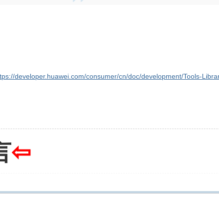
ttps://developer.huawei.com/consumer/cn/doc/development/Tools-Li
言
⇦