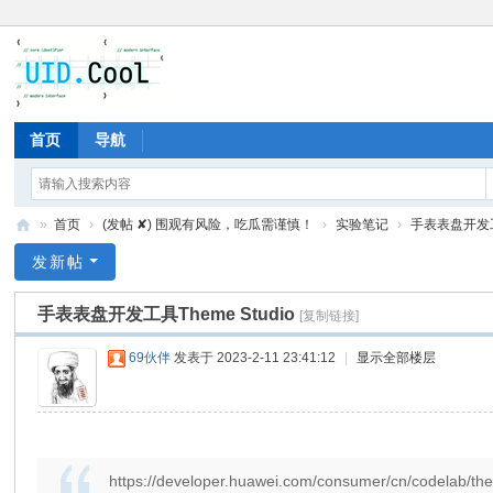
首页
导航
»
首页
›
(发帖 ✘) 围观有风险，吃瓜需谨慎！
›
实验笔记
›
手表表盘开发工具
有
发新帖
爱
手表表盘开发工具Theme Studio
[复制链接]
地
69伙伴
发表于 2023-2-11 23:41:12
|
显示全部楼层
https://developer.huawei.com/consumer/cn/codelab/t