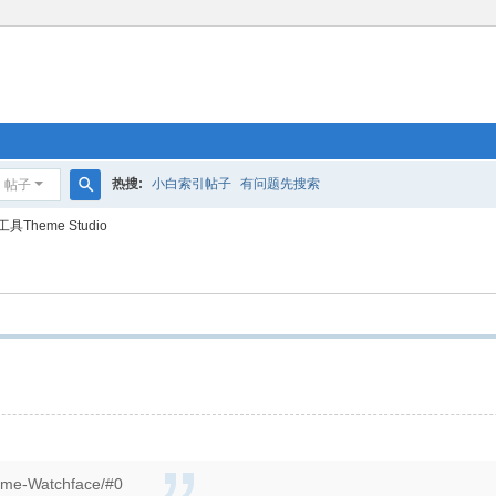
热搜:
小白索引帖子
有问题先搜索
帖子
搜
Theme Studio
索
heme-Watchface/#0