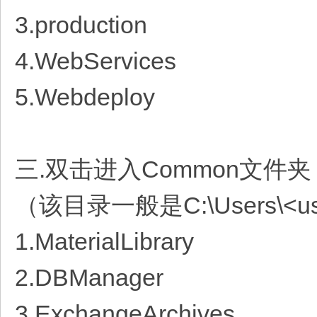
3.production
4.WebServices
5.Webdeploy
三.双击进入Common文
（该目录一般是C:\Users\<user
1.MaterialLibrary
2.DBManager
3.ExchangeArchives