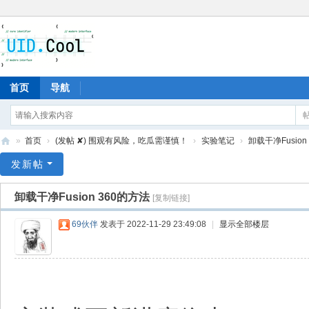
首页
导航
»
首页
›
(发帖 ✘) 围观有风险，吃瓜需谨慎！
›
实验笔记
›
卸载干净Fusion
有
发新帖
爱
卸载干净Fusion 360的方法
[复制链接]
地
69伙伴
发表于 2022-11-29 23:49:08
|
显示全部楼层