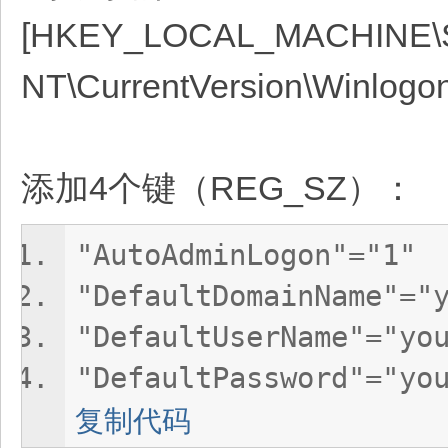
[HKEY_LOCAL_MACHINE\S
NT\CurrentVersion\Winlogon
添加4个键（REG_SZ）：
"AutoAdminLogon"="1"
"DefaultDomainName"="
"DefaultUserName"="yo
"DefaultPassword"="yo
复制代码