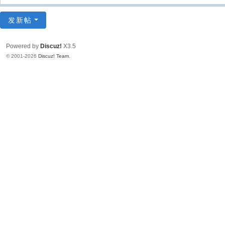
发新帖
Powered by
Discuz!
X3.5
© 2001-2026
Discuz! Team
.