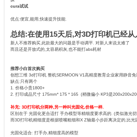
cura试试
优点:便宜,能用,快速提升技能.
总结:在使用15天后,对3D打印机已经从
新人不推荐购买,此款最大的问题是手动调平. 对新人来说太难了
而且还是开放式的,太容易积灰,也不能打abs耗材
推荐小白首次购买
创想三维 3d打印机 整机SERMOON V1高精度教育企业家用静音免调平
缺点:只有两个
1. 价格小贵1800+
2. 打印成品尺寸 175mm* 175 * 165 (稍微偏小 KP3是200x200x20
补充: 3D打印机分两种,另一种叫光固化.价格一样.
区别在于 光固化更合适打 手办模型等精细度要求高的. (类似激光
而3D打印机精细度是根据喷嘴粗细和X Z轴最小步距离决定的,比光
光固化适合: 打手办,精细度高的模型