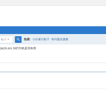
热搜:
小白索引帖子
有问题先搜索
帖子
搜
kp3s pro 3d打印机是否有用
索