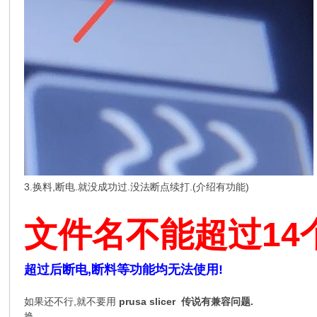
3.换料,断电.就没成功过.没法断点续打.(介绍有功能)
文件名不能超过14
超过后断电,断料等功能均无法使用!
如果还不行,就不要用
prusa slicer 传说有兼容问题.
换