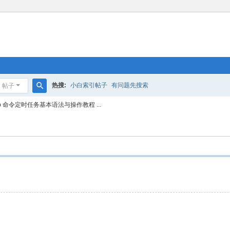
热搜:
小白索引帖子
有问题先搜索
帖子
搜
ntab 命令定时任务基本语法与操作教程 ...
索