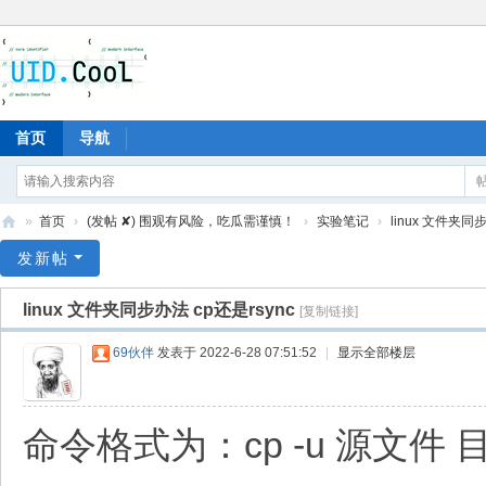
首页
导航
»
首页
›
(发帖 ✘) 围观有风险，吃瓜需谨慎！
›
实验笔记
›
linux 文件夹同步
有
发新帖
爱
linux 文件夹同步办法 cp还是rsync
[复制链接]
地
69伙伴
发表于 2022-6-28 07:51:52
|
显示全部楼层
命令格式为：cp -u 源文件