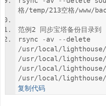
rsync -av --delete so
格/temp/213空格/www/bac
范例2 同步宝塔备份目录到
rsync -av --delete
/usr/local/lighthouse
/usr/local/lighthouse
/usr/local/lighthouse
/usr/local/lighthouse
复制代码