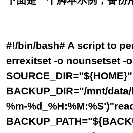
下面是一个脚本示例，备份
#!/bin/bash# A script to p
errexitset -o nounsetset -o
SOURCE_DIR="${HOME}"r
BACKUP_DIR="/mnt/data/
%m-%d_%H:%M:%S')"read
BACKUP_PATH="${BACKUP