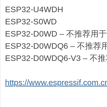
ESP32-U4WDH
ESP32-S0WD
ESP32-D0WD – 不推荐用于
ESP32-D0WDQ6 – 不推荐
ESP32-D0WDQ6-V3 – 
https://www.espressif.com.cn