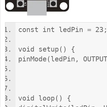
const int ledPin = 23
void setup() {
pinMode(ledPin, OUTPU
void loop() {