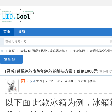
首页
导航
»
首页
›
(发帖 ✘) 围观有风险，吃瓜需谨慎！
›
实验笔记
›
普通冰箱变智能冰
有
发新帖
爱
[灵感]
普通冰箱变智能冰箱的解决方案！价值1000元
[复制链接
地
69伙伴
发表于 2022-1-28 20:48:08
|
显示全部楼层
以下面 此款冰箱为例，冰箱算