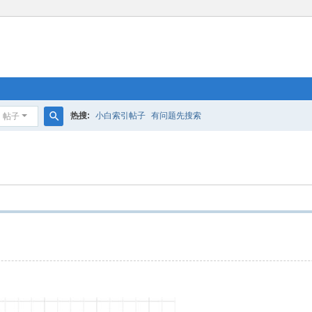
热搜:
小白索引帖子
有问题先搜索
帖子
搜
索