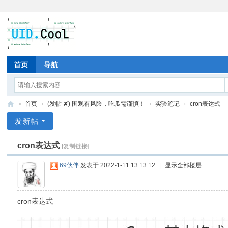
首页
导航
»
首页
›
(发帖 ✘) 围观有风险，吃瓜需谨慎！
›
实验笔记
›
cron表达式
有
发新帖
爱
cron表达式
[复制链接]
地
69伙伴
发表于 2022-1-11 13:13:12
|
显示全部楼层
cron表达式