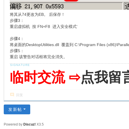
将其从74更改为EB。 后保存！
步骤3：
重启虚拟机 按 FN+F8 进入安全模式‘
步骤4：
将桌面的DesktopUtilities.dll 覆盖到 C:\Program Files (x86)\Parallels
步骤5：
重启 该警告对话框将完全消失。
临时交流 ⇨
点我留
回复
发新帖
Powered by
Discuz!
X3.5