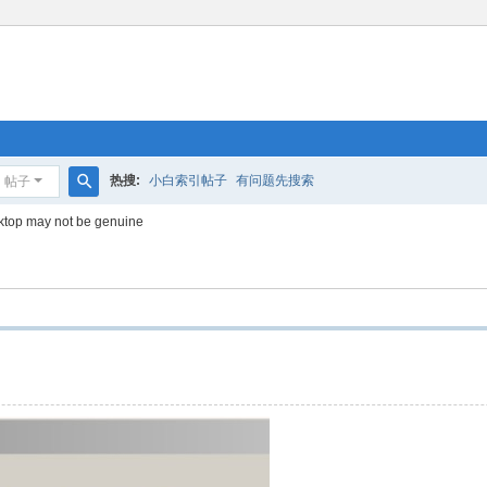
热搜:
小白索引帖子
有问题先搜索
帖子
搜
sktop may not be genuine
索