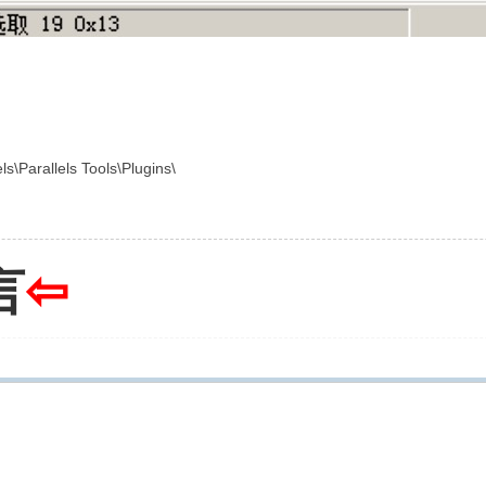
\Parallels Tools\Plugins\
言
⇦