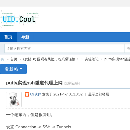
首页
导航
»
首页
›
(发帖 ✘) 围观有风险，吃瓜需谨慎！
›
实验笔记
›
putty实现ss
有
发新帖
爱
putty实现ssh隧道代理上网
[复制链接]
地
69伙伴
发表于 2021-4-7 01:10:02
|
显示全部楼层
一个老东西，但是很管用。
设置 Connection -> SSH -> Tunnels