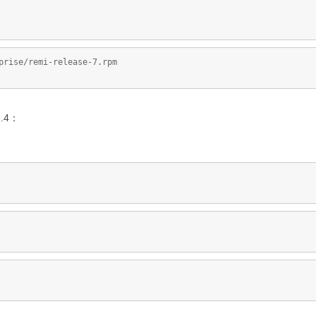
prise/remi-release-7.rpm
.4：