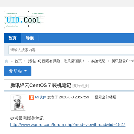
首页
导航
»
首页
›
(发帖 ✘) 围观有风险，吃瓜需谨慎！
›
实验笔记
›
腾讯轻云Cent
有
发新帖
爱
腾讯轻云CentOS 7 装机笔记
[复制链接]
地
69伙伴
发表于 2020-8-3 23:57:59
|
显示全部楼层
参考最完版美笔记
http://www.wgpro.com/forum.php?mod=viewthread&tid=1827