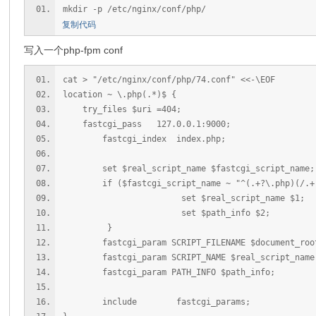
mkdir -p /etc/nginx/conf/php/
复制代码
写入一个php-fpm conf
cat > "/etc/nginx/conf/php/74.conf" <<-\EOF
location ~ \.php(.*)$ {
try_files $uri =404;
fastcgi_pass 127.0.0.1:9000;
fastcgi_index index.php;
set $real_script_name $fastcgi_script_name;
if ($fastcgi_script_name ~ "^(.+?\.php
set $real_script_name $1;
set $path_info $2;
}
fastcgi_param SCRIPT_FILENAME $document_root$
fastcgi_param SCRIPT_NAME $real_script_name
fastcgi_param PATH_INFO $path_info;
include fastcgi_params;