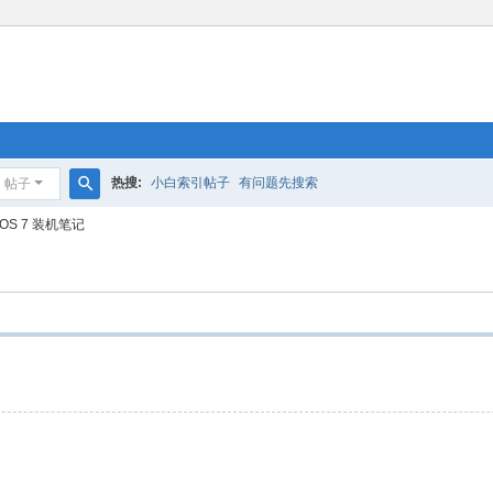
热搜:
小白索引帖子
有问题先搜索
帖子
搜
OS 7 装机笔记
索