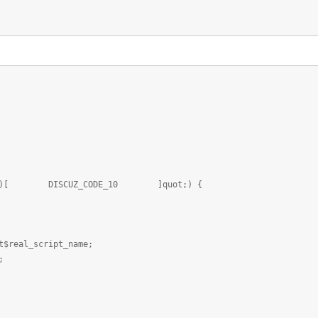
)(/.+)[ DISCUZ_CODE_10 ]quot;) {
real_script_name;
;