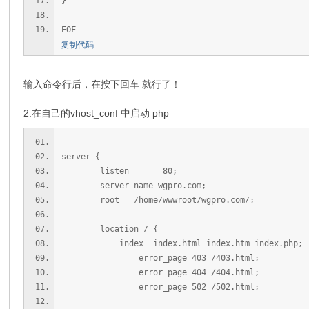
}
EOF
复制代码
输入命令行后，在按下回车 就行了！
2.在自己的vhost_conf 中启动 php
server {
listen 80;
server_name wgpro.com;
root /home/wwwroot/wgpro.com/;
location / {
index index.html index.htm index.php;
error_page 403 /403.html;
error_page 404 /404.html;
error_page 502 /502.html;