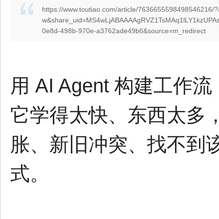
https://www.toutiao.com/article/76366555984985462
w&share_uid=MS4wLjABAAAAgRVZ1TsMAq1lLY1kzUPAsPb
0e8d-498b-970e-a3762ade49b6&source=m_redirect
用 AI Agent 构
它学得太快、东西太多
胀、新旧冲突、找不到
式。