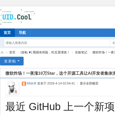
首页
导航
»
首页
›
(发帖 ✘) 围观有风险，吃瓜需谨慎！
›
实验笔记
›
微软炸场！一夜涨1
有
发新帖
爱
微软炸场！一夜涨10万Star，这个开源工具让AI开发者集体
地
69伙伴
发表于 2026-4-14 02:04:41
|
显示全部楼层
最近 GitHub 上一个