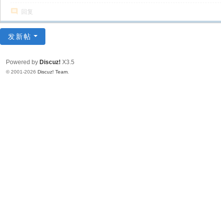
回复
发新帖
Powered by
Discuz!
X3.5
© 2001-2026
Discuz! Team
.