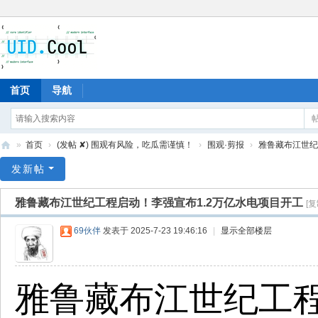
首页
导航
»
首页
›
(发帖 ✘) 围观有风险，吃瓜需谨慎！
›
围观·剪报
›
雅鲁藏布江世纪工
有
发新帖
爱
雅鲁藏布江世纪工程启动！李强宣布1.2万亿水电项目开工
[
地
69伙伴
发表于 2025-7-23 19:46:16
|
显示全部楼层
雅鲁藏布江世纪工程