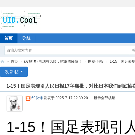
首页
导航
»
首页
›
(发帖 ✘) 围观有风险，吃瓜需谨慎！
›
围观·剪报
›
1-15！国足表
有
发新帖
爱
1-15！国足表现引人民日报17字痛批，对比日本我们到底输
地
69伙伴
发表于 2025-7-17 22:39:20
|
显示全部楼层
1-15！国足表现