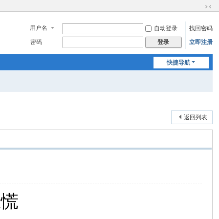
切
换
用户名
自动登录
找回密码
到
窄
密码
立即注册
登录
版
快捷导航
返回列表
恐慌