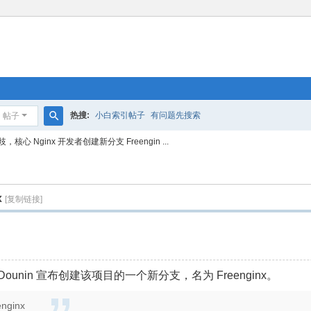
热搜:
小白索引帖子
有问题先搜索
帖子
搜
歧，核心 Nginx 开发者创建新分支 Freengin ...
索
x
[复制链接]
Dounin 宣布创建该项目的一个新分支，名为 Freenginx。
enginx