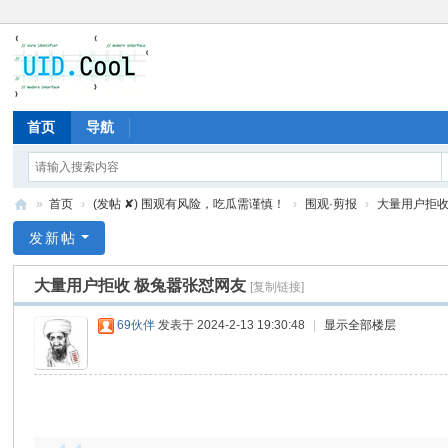
首页
导航
»
首页
›
(发帖 ✘) 围观有风险，吃瓜需谨慎！
›
围观·剪报
›
大量用户拒收
有
发新帖
爱
大量用户拒收 极兔嚣张怼网友
[复制链接]
地
69伙伴
发表于 2024-2-13 19:30:48
|
显示全部楼层