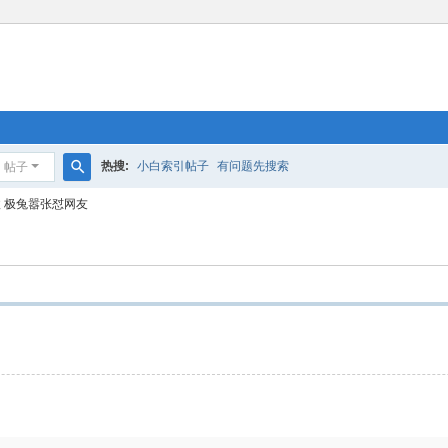
热搜:
小白索引帖子
有问题先搜索
帖子
搜
 极兔嚣张怼网友
索