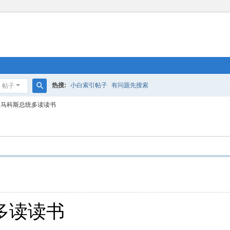
热搜:
小白索引帖子
有问题先搜索
帖子
搜
议马科斯总统多读读书
索
多读读书