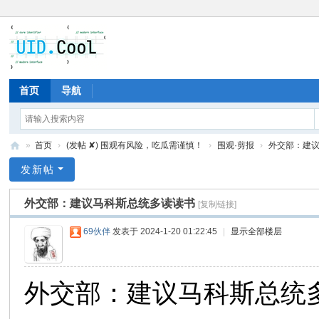
首页
导航
»
首页
›
(发帖 ✘) 围观有风险，吃瓜需谨慎！
›
围观·剪报
›
外交部：建
有
发新帖
爱
外交部：建议马科斯总统多读读书
[复制链接]
地
69伙伴
发表于 2024-1-20 01:22:45
|
显示全部楼层
外交部：建议马科斯总统