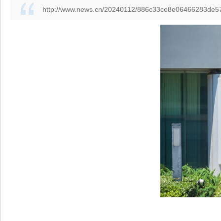
http://www.news.cn/20240112/886c33ce8e06466283de57