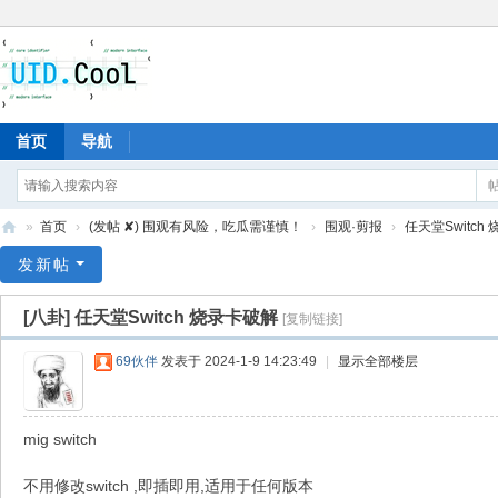
首页
导航
»
首页
›
(发帖 ✘) 围观有风险，吃瓜需谨慎！
›
围观·剪报
›
任天堂Switch
有
发新帖
爱
[八卦]
任天堂Switch 烧录卡破解
[复制链接]
地
69伙伴
发表于 2024-1-9 14:23:49
|
显示全部楼层
mig switch
不用修改switch ,即插即用,适用于任何版本