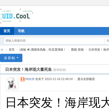
首页
导航
»
首页
›
(发帖 ✘) 围观有风险，吃瓜需谨慎！
›
围观·剪报
›
日本突发！海岸
有
发新帖
爱
日本突发！海岸现大量死鱼
[复制链接]
地
69伙伴
发表于 2023-12-18 22:49:24
|
显示全部楼层
日本突发！海岸现