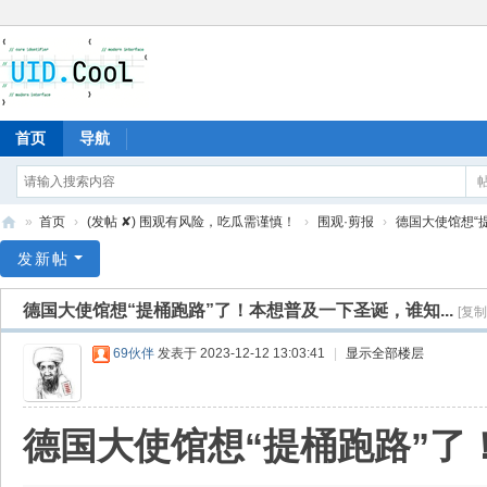
首页
导航
»
首页
›
(发帖 ✘) 围观有风险，吃瓜需谨慎！
›
围观·剪报
›
德国大使馆想“提
有
发新帖
爱
德国大使馆想“提桶跑路”了！本想普及一下圣诞，谁知...
[复制
地
69伙伴
发表于 2023-12-12 13:03:41
|
显示全部楼层
德国大使馆想“提桶跑路”