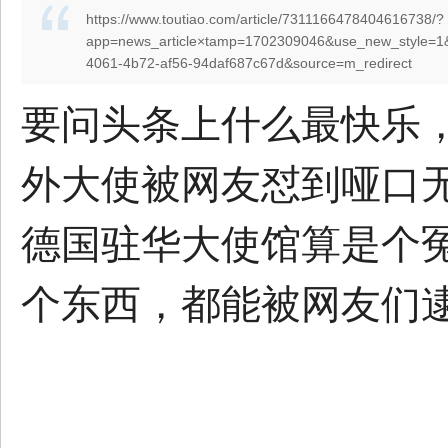
https://www.toutiao.com/article/7311166478404616738/?
app=news_article×tamp=1702309046&use_new_style=1
4061-4b72-af56-94daf687c67d&source=m_redirect
要问头条上什么最快乐
外大使被网友怼到哑口无
德国驻华大使馆算是个
个东西，都能被网友们