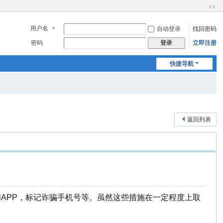
切
换
用户名
自动登录
找回密码
到
窄
密码
立即注册
登录
版
快捷导航
返回列表
APP，标记诈骗手机号等。虽然这些措施在一定程度上取