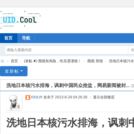
首页
导航
»
首页
›
(发帖 ✘) 围观有风险，吃瓜需谨慎！
›
围观·剪报
›
洗地日本核污水排
有
发新帖
爱
洗地日本核污水排海，讽刺中国民众抢盐，网易新闻被封...
[
地
69伙伴
发表于 2023-8-29 04:26:38
|
显示全部楼层
洗地日本核污水排海，讽刺