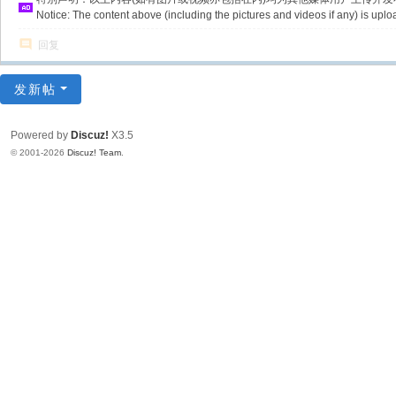
Notice: The content above (including the pictures and videos if any) is u
回复
发新帖
Powered by
Discuz!
X3.5
© 2001-2026
Discuz! Team
.