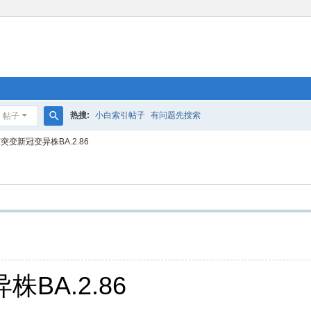
热搜:
小白索引帖子
有问题先搜索
帖子
搜
变新冠变异株BA.2.86
索
BA.2.86