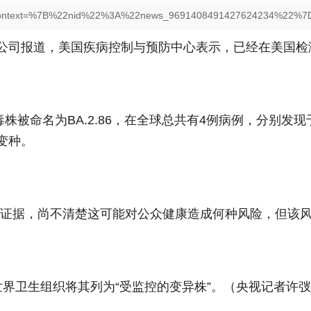
per?context=%7B%22nid%22%3A%22news_9691408491427624234%22%7
播公司报道，美国疾病控制与预防中心表示，已经在美国
毒株被命名为BA.2.86，在全球总共有4例病例，分别
他变种。
有证据，尚不清楚这可能对公众健康造成何种风险，但该
变，世界卫生组织将其列为“受监控的变异株”。（央视记者许