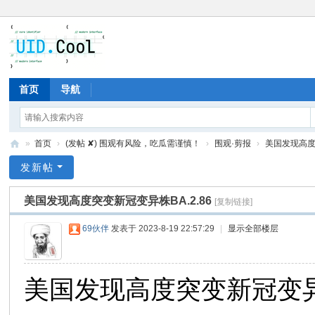
首页
导航
»
首页
›
(发帖 ✘) 围观有风险，吃瓜需谨慎！
›
围观·剪报
›
美国发现高度突
有
发新帖
爱
美国发现高度突变新冠变异株BA.2.86
[复制链接]
地
69伙伴
发表于 2023-8-19 22:57:29
|
显示全部楼层
美国发现高度突变新冠变异株