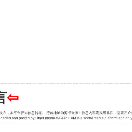
言
⇦
并发布，本平台仅为信息转存。 行首地址为剪报来源！信息内容真实可靠性，需要用
 uploaded and posted by Other media.WGPro.CoM is a social media platform and only