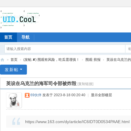
首页
导航
»
首页
›
(发帖 ✘) 围观有风险，吃瓜需谨慎！
›
围观·剪报
›
英设在乌克兰的
有
发新帖
爱
英设在乌克兰的海军司令部被炸毁
[复制链接]
地
69伙伴
发表于 2023-8-18 00:20:40
|
显示全部楼层
https://www.163.com/dy/article/IC6IDT0D0534PAAE.html