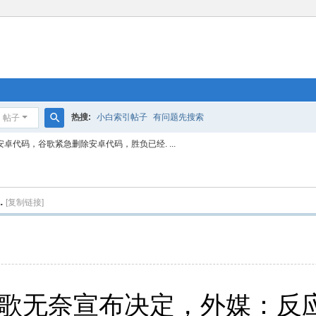
热搜:
小白索引帖子
有问题先搜索
帖子
搜
安卓代码，谷歌紧急删除安卓代码，胜负已经. ...
索
.
[复制链接]
谷歌无奈宣布决定，外媒：反