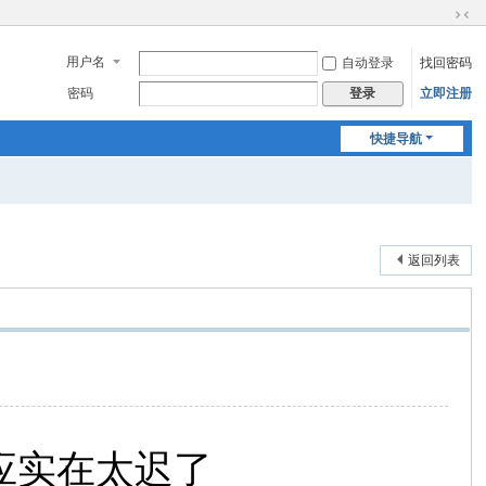
切
换
用户名
自动登录
找回密码
到
窄
密码
立即注册
登录
版
快捷导航
返回列表
应实在太迟了