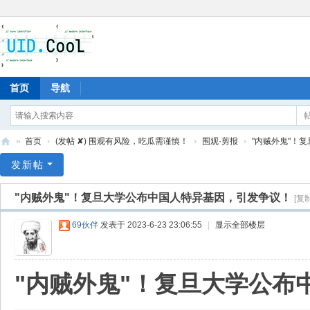
首页
导航
»
首页
›
(发帖 ✘) 围观有风险，吃瓜需谨慎！
›
围观·剪报
›
"内贼外鬼"！复
有
发新帖
爱
"内贼外鬼"！复旦大学公布中国人特异基因，引发争议！
[复
地
69伙伴
发表于 2023-6-23 23:06:55
|
显示全部楼层
"内贼外鬼"！复旦大学公布