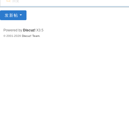
回复
发新帖
Powered by
Discuz!
X3.5
© 2001-2026
Discuz! Team
.