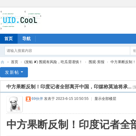
首页
导航
»
首页
›
(发帖 ✘) 围观有风险，吃瓜需谨慎！
›
围观·剪报
›
中方果断反制！印
有
发新帖
爱
中方果断反制！印度记者全部离开中国，印媒称莫迪将承...
[
地
69伙伴
发表于 2023-6-15 10:50:55
|
显示全部楼层
中方果断反制！印度记者全