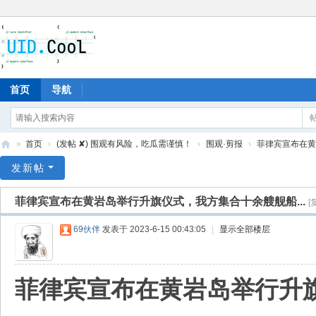
首页
导航
»
首页
›
(发帖 ✘) 围观有风险，吃瓜需谨慎！
›
围观·剪报
›
菲律宾宣布在黄岩
有
发新帖
爱
菲律宾宣布在黄岩岛举行升旗仪式，我方集合十余艘舰船...
[
地
69伙伴
发表于 2023-6-15 00:43:05
|
显示全部楼层
菲律宾宣布在黄岩岛举行升