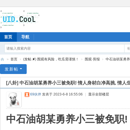
首页
导航
»
首页
›
(发帖 ✘) 围观有风险，吃瓜需谨慎！
›
围观·剪报
›
中石油胡某勇养小
有
发新帖
爱
[八卦]
中石油胡某勇养小三被免职! 情人身材白净高挑, 情人生活
地
69伙伴
发表于 2023-6-8 16:55:06
|
显示全部楼层
中石油胡某勇养小三被免职! 