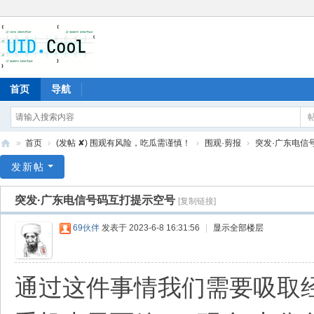
首页
导航
»
首页
›
(发帖 ✘) 围观有风险，吃瓜需谨慎！
›
围观·剪报
›
突发·广东电信
有
发新帖
爱
突发·广东电信号码互打提示空号
[复制链接]
地
69伙伴
发表于 2023-6-8 16:31:56
|
显示全部楼层
通过这件事情我们需要吸取经