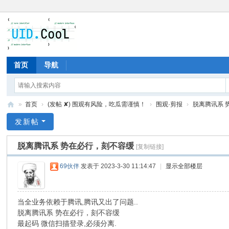
首页
导航
»
首页
›
(发帖 ✘) 围观有风险，吃瓜需谨慎！
›
围观·剪报
›
脱离腾讯系 
有
发新帖
爱
脱离腾讯系 势在必行，刻不容缓
[复制链接]
地
69伙伴
发表于 2023-3-30 11:14:47
|
显示全部楼层
当全业务依赖于腾讯,腾讯又出了问题..
脱离腾讯系 势在必行，刻不容缓
最起码 微信扫描登录,必须分离.