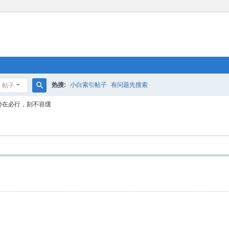
热搜:
小白索引帖子
有问题先搜索
帖子
搜
势在必行，刻不容缓
索