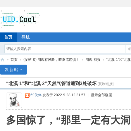
首页
导航
»
首页
›
(发帖 ✘) 围观有风险，吃瓜需谨慎！
›
围观·剪报
›
“北溪-1”和“北
有
发新帖
爱
“北溪-1”和“北溪-2”天然气管道遭到3处破坏
[复制链接]
地
69伙伴
发表于 2022-9-28 12:21:57
|
显示全部楼层
多国惊了，“那里一定有大洞