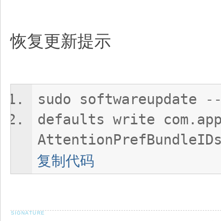
恢复更新提示
sudo softwareupdate -
defaults write com.ap
AttentionPrefBundleID
复制代码