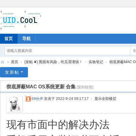
首页
导航
»
首页
›
(发帖 ✘) 围观有风险，吃瓜需谨慎！
›
实验笔记
›
彻底屏蔽MAC 
有
发新帖
爱
彻底屏蔽MAC OS系统更新 合集
[复制链接]
地
69伙伴
发表于 2022-9-24 09:17:17
|
显示全部楼层
现有市面中的解决办法